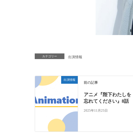
カテゴリー
出演情報
出演情報
前の記事
アニメ『陛下わたしを
忘れてください』8話
2025年11月25日