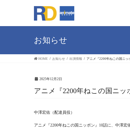
コ
ナ
ン
ビ
テ
ゲ
ン
ー
ツ
シ
お知らせ
へ
ョ
ス
ン
HOME
お知らせ
出演情報
アニメ『2200年ねこの国ニッ
キ
に
ッ
移
プ
動
2025年12月2日
アニメ『2200年ねこの国ニッ
中澤宏佑（配達員役）
アニメ『2200年ねこの国ニッポン』10話に、中澤