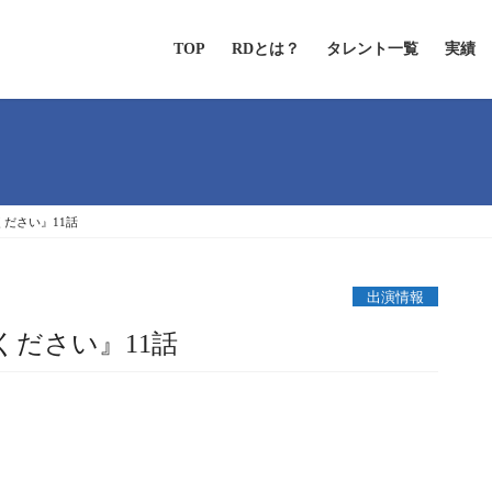
TOP
RDとは？
タレント一覧
実績
ださい』11話
出演情報
ださい』11話