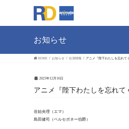
コ
ナ
ン
ビ
テ
ゲ
ン
ー
ツ
シ
お知らせ
へ
ョ
ス
ン
HOME
お知らせ
出演情報
アニメ『陛下わたしを忘れてく
キ
に
ッ
移
プ
動
2025年12月16日
アニメ『陛下わたしを忘れてく
谷始央理（エマ）
島田健司（ベルセポネー伯爵）