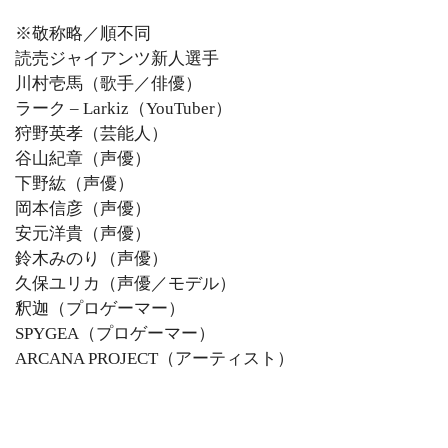
※敬称略／順不同
読売ジャイアンツ新人選手
川村壱馬（歌手／俳優）
ラーク – Larkiz（YouTuber）
狩野英孝（芸能人）
谷山紀章（声優）
下野紘（声優）
岡本信彦（声優）
安元洋貴（声優）
鈴木みのり（声優）
久保ユリカ（声優／モデル）
釈迦（プロゲーマー）
SPYGEA（プロゲーマー）
ARCANA PROJECT（アーティスト）