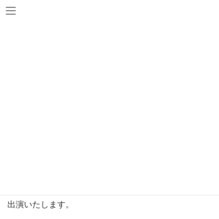
コ
ナ
ン
ビ
テ
ゲ
お知らせ
ン
ー
ツ
シ
HOME
お知らせ
出演情報
朗読劇『空飛ぶ想い』
へ
ョ
ス
ン
2025年2月17日
キ
に
出演情報
ッ
移
朗読劇『空飛ぶ想い』
プ
動
八篠優菜
マリブステージ朗読劇『空飛ぶ想い』に、八篠優菜が
出演いたします。